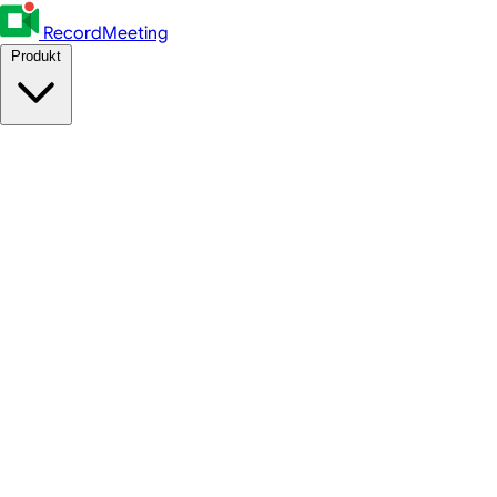
RecordMeeting
Produkt