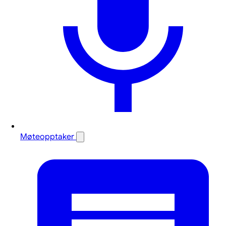
Møteopptaker