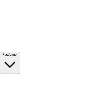
Se alle →
Plattformer
Google Meet
Zoom
Microsoft Teams
Webex
Telegram
WhatsApp