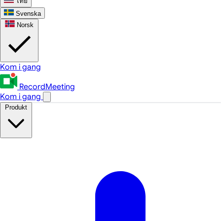
ไทย
Svenska
Norsk
Kom i gang
RecordMeeting
Kom i gang
Produkt