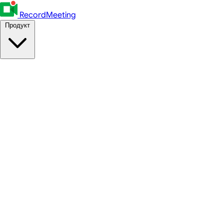
RecordMeeting
Продукт