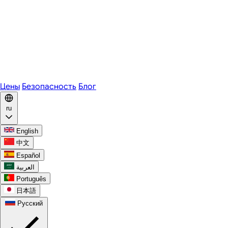
Zoom
Microsoft Teams
Webex
Telegram
WhatsApp
Discord
Цены
Безопасность
Блог
ru
English
中文
Español
العربية
Português
日本語
Русский