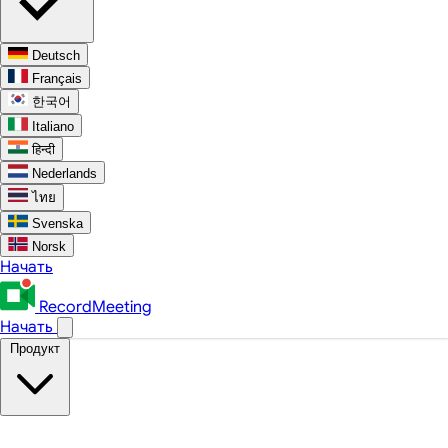
Deutsch
Français
한국어
Italiano
हिन्दी
Nederlands
ไทย
Svenska
Norsk
Начать
RecordMeeting
Начать
Продукт