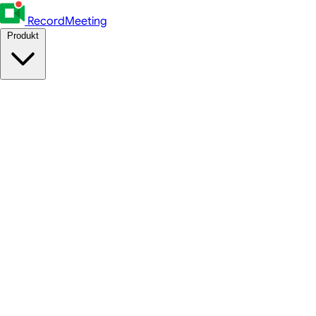
RecordMeeting
Produkt