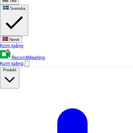
ไทย
Svenska
Norsk
Kom igång
RecordMeeting
Kom igång
Produkt