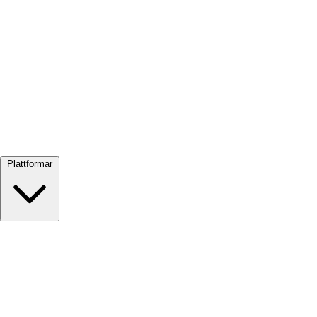
Visa alla →
Plattformar
Google Meet
Zoom
Microsoft Teams
Webex
Telegram
WhatsApp