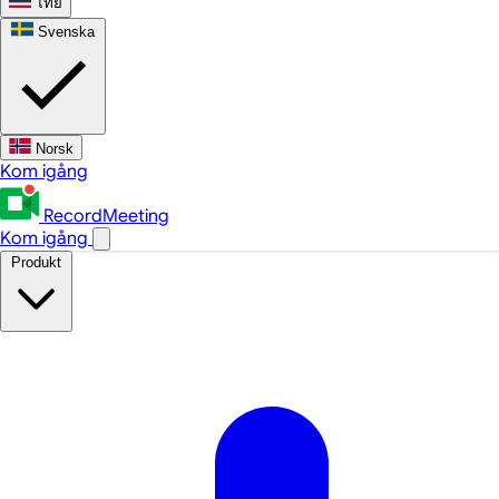
ไทย
Svenska
Norsk
Kom igång
RecordMeeting
Kom igång
Produkt