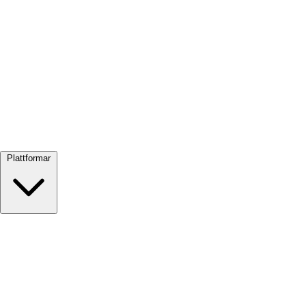
Visa alla →
Plattformar
Google Meet
Zoom
Microsoft Teams
Webex
Telegram
WhatsApp