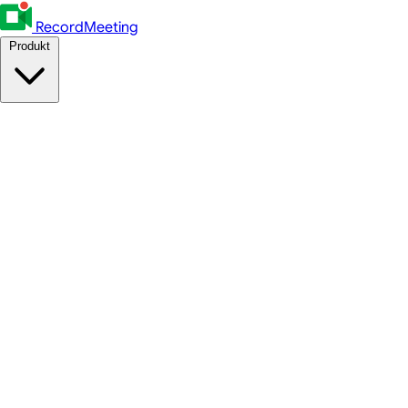
RecordMeeting
Produkt