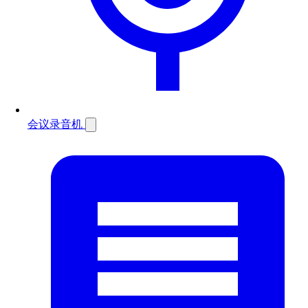
会议录音机