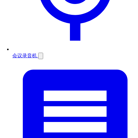
会议录音机