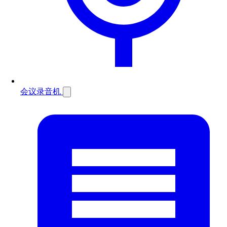
会议录音机