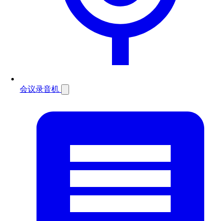
会议录音机