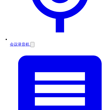
会议录音机