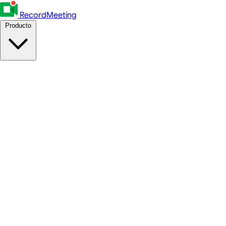
RecordMeeting
Producto