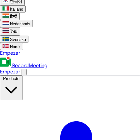
한국어
Italiano
हिन्दी
Nederlands
ไทย
Svenska
Norsk
Empezar
RecordMeeting
Empezar
Producto