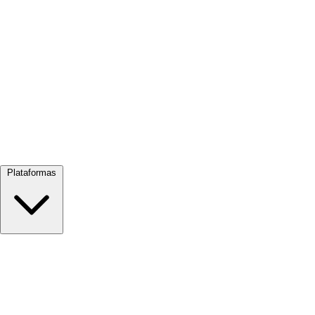
Ver todo →
Plataformas
Google Meet
Zoom
Microsoft Teams
Webex
Telegram