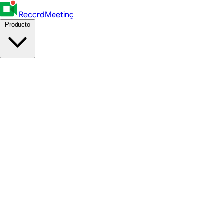
RecordMeeting
Producto