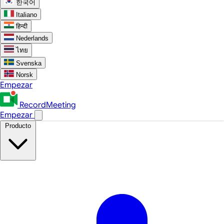
한국어
Italiano
हिन्दी
Nederlands
ไทย
Svenska
Norsk
Empezar
RecordMeeting
Empezar
Producto