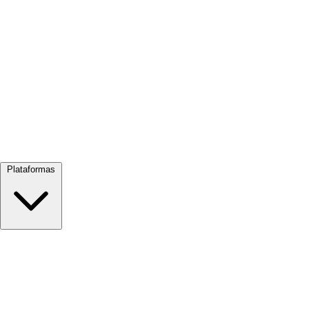
Ver todo →
Plataformas
Google Meet
Zoom
Microsoft Teams
Webex
Telegram