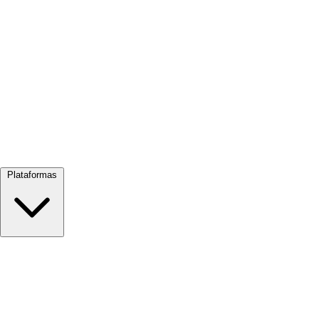
Ver todo →
Plataformas
Google Meet
Zoom
Microsoft Teams
Webex
Telegram