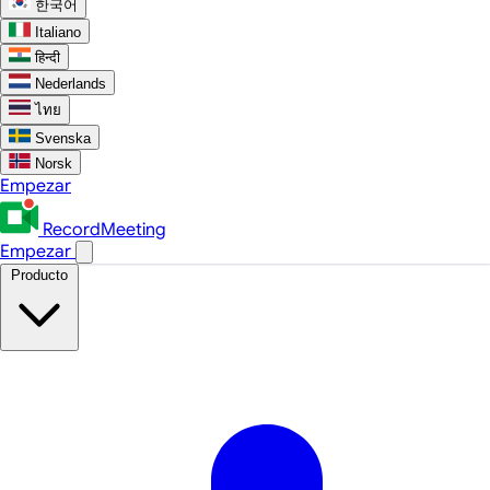
한국어
Italiano
हिन्दी
Nederlands
ไทย
Svenska
Norsk
Empezar
RecordMeeting
Empezar
Producto