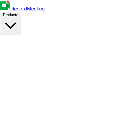
RecordMeeting
Producto