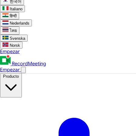
한국어
Italiano
हिन्दी
Nederlands
ไทย
Svenska
Norsk
Empezar
RecordMeeting
Empezar
Producto