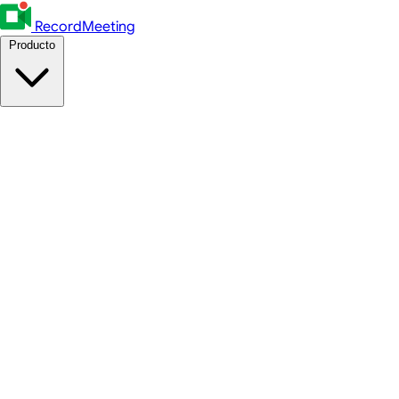
RecordMeeting
Producto