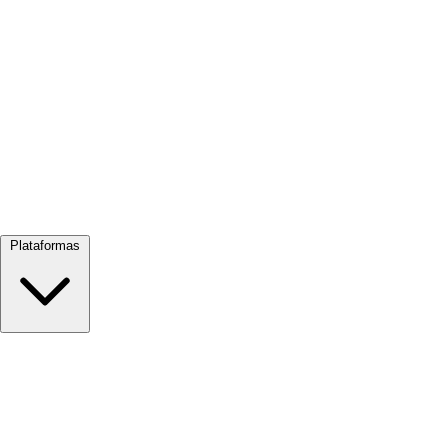
Ver todo →
Plataformas
Google Meet
Zoom
Microsoft Teams
Webex
Telegram