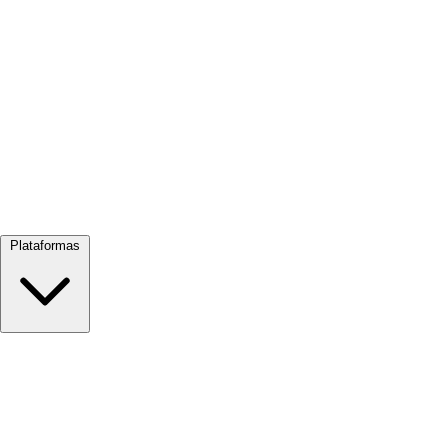
Ver todo →
Plataformas
Google Meet
Zoom
Microsoft Teams
Webex
Telegram