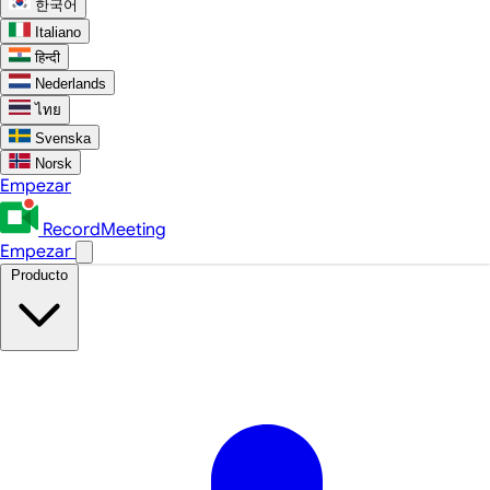
한국어
Italiano
हिन्दी
Nederlands
ไทย
Svenska
Norsk
Empezar
RecordMeeting
Empezar
Producto