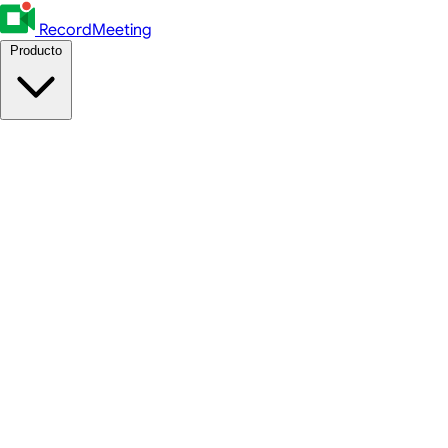
RecordMeeting
Producto