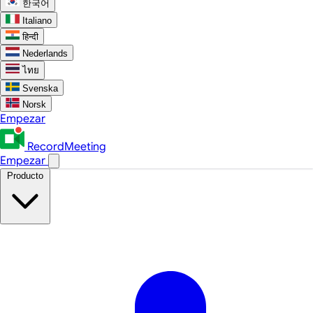
한국어
Italiano
हिन्दी
Nederlands
ไทย
Svenska
Norsk
Empezar
RecordMeeting
Empezar
Producto