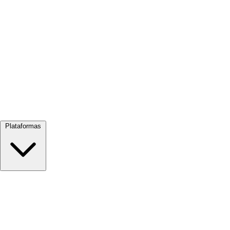
Ver todo →
Plataformas
Google Meet
Zoom
Microsoft Teams
Webex
Telegram