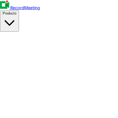
RecordMeeting
Producto