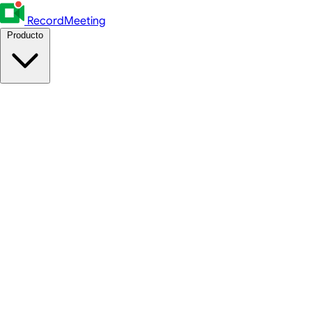
RecordMeeting
Producto