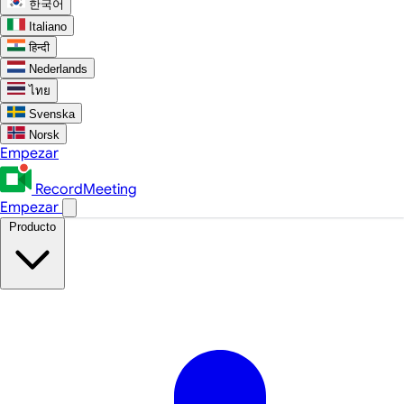
한국어
Italiano
हिन्दी
Nederlands
ไทย
Svenska
Norsk
Empezar
RecordMeeting
Empezar
Producto