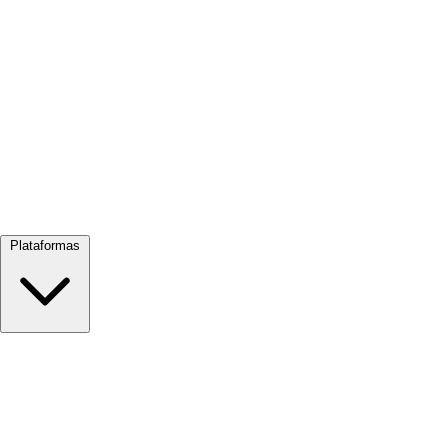
Ver todo →
Plataformas
Google Meet
Zoom
Microsoft Teams
Webex
Telegram