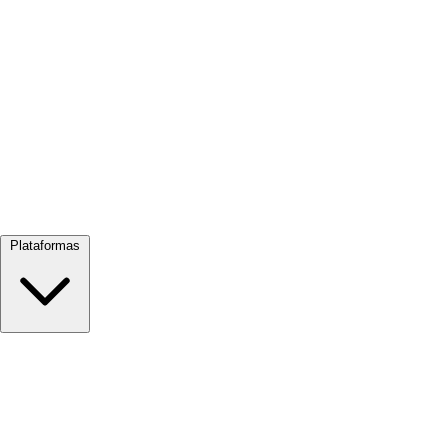
Ver todo →
Plataformas
Google Meet
Zoom
Microsoft Teams
Webex
Telegram