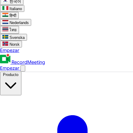
한국어
Italiano
हिन्दी
Nederlands
ไทย
Svenska
Norsk
Empezar
RecordMeeting
Empezar
Producto