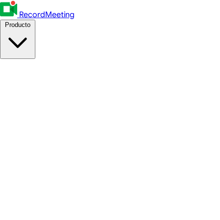
RecordMeeting
Producto