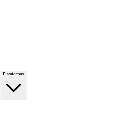
Ver todo →
Plataformas
Google Meet
Zoom
Microsoft Teams
Webex
Telegram