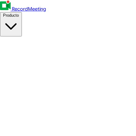
RecordMeeting
Producto