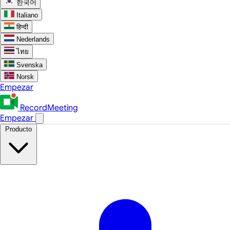
한국어
Italiano
हिन्दी
Nederlands
ไทย
Svenska
Norsk
Empezar
RecordMeeting
Empezar
Producto