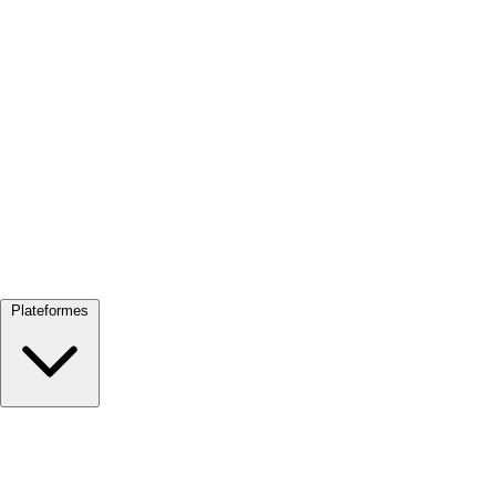
Tout voir →
Plateformes
Google Meet
Zoom
Microsoft Teams