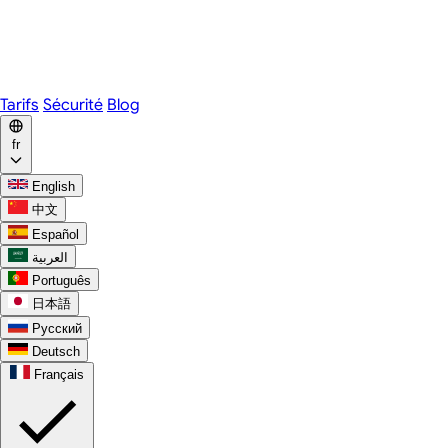
Webex
Telegram
WhatsApp
Discord
Tarifs
Sécurité
Blog
fr
English
中文
Español
العربية
Português
日本語
Русский
Deutsch
Français