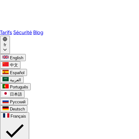
Webex
Telegram
WhatsApp
Discord
Tarifs
Sécurité
Blog
fr
English
中文
Español
العربية
Português
日本語
Русский
Deutsch
Français