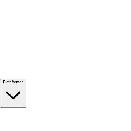
Tout voir →
Plateformes
Google Meet
Zoom
Microsoft Teams