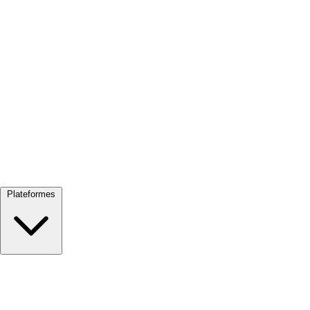
Tout voir →
Plateformes
Google Meet
Zoom
Microsoft Teams