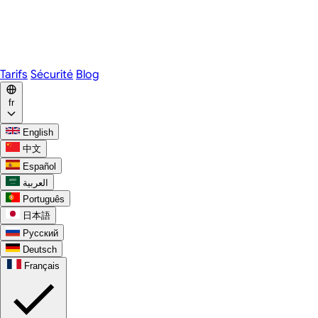
Webex
Telegram
WhatsApp
Discord
Tarifs
Sécurité
Blog
fr
English
中文
Español
العربية
Português
日本語
Русский
Deutsch
Français