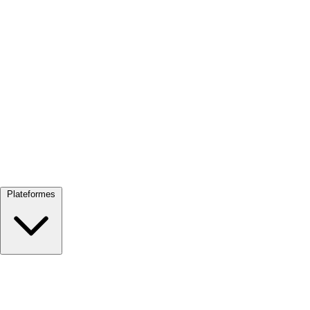
Tout voir →
Plateformes
Google Meet
Zoom
Microsoft Teams