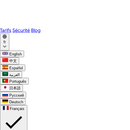
Webex
Telegram
WhatsApp
Discord
Tarifs
Sécurité
Blog
fr
English
中文
Español
العربية
Português
日本語
Русский
Deutsch
Français