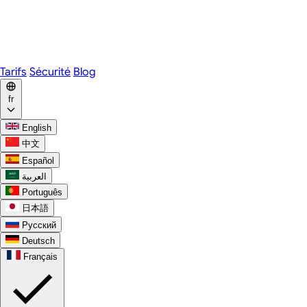
Webex
Telegram
WhatsApp
Discord
Tarifs
Sécurité
Blog
fr
English
中文
Español
العربية
Português
日本語
Русский
Deutsch
Français