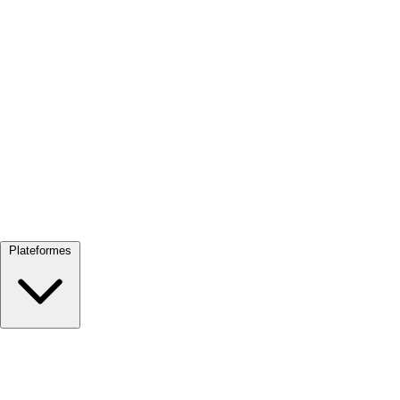
Tout voir →
Plateformes
Google Meet
Zoom
Microsoft Teams