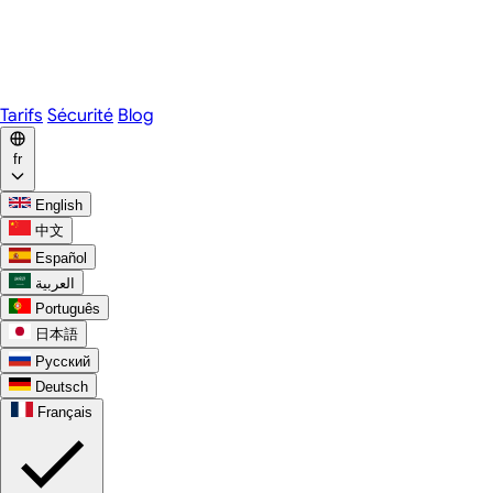
Webex
Telegram
WhatsApp
Discord
Tarifs
Sécurité
Blog
fr
English
中文
Español
العربية
Português
日本語
Русский
Deutsch
Français