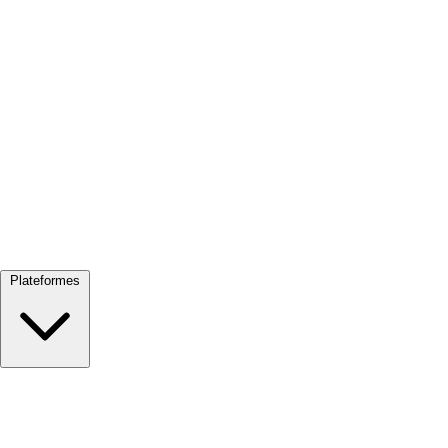
Tout voir →
Plateformes
Google Meet
Zoom
Microsoft Teams