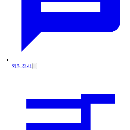
회의 전사