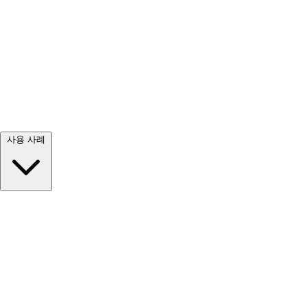
모두 보기 →
사용 사례