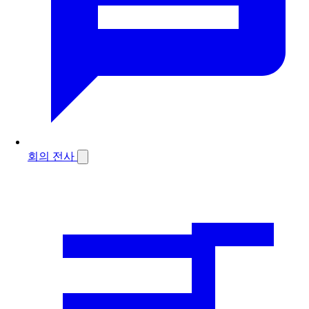
회의 전사