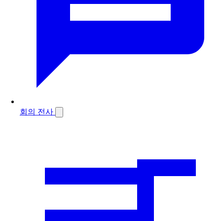
회의 전사