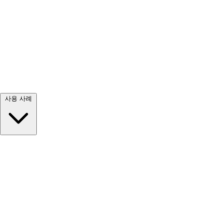
모두 보기 →
사용 사례