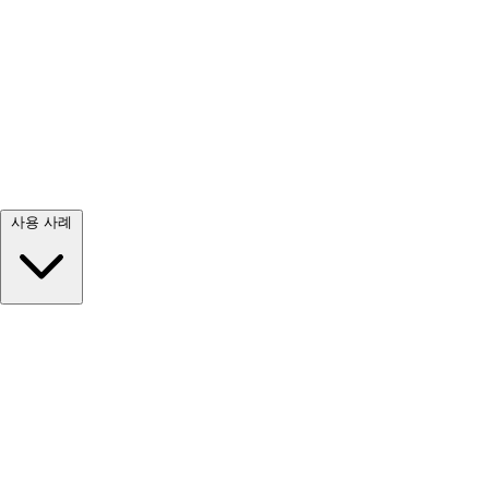
모두 보기 →
사용 사례