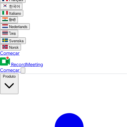
한국어
Italiano
हिन्दी
Nederlands
ไทย
Svenska
Norsk
Começar
RecordMeeting
Começar
Produto