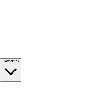
Ver tudo →
Plataformas
Google Meet
Zoom
Microsoft Teams
Webex