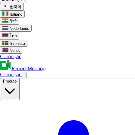
한국어
Italiano
हिन्दी
Nederlands
ไทย
Svenska
Norsk
Começar
RecordMeeting
Começar
Produto