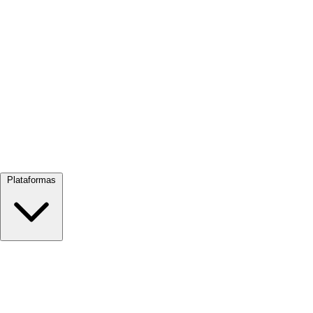
Ver tudo →
Plataformas
Google Meet
Zoom
Microsoft Teams
Webex