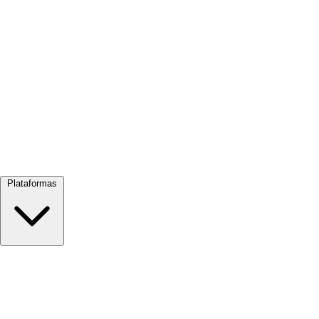
Ver tudo →
Plataformas
Google Meet
Zoom
Microsoft Teams
Webex