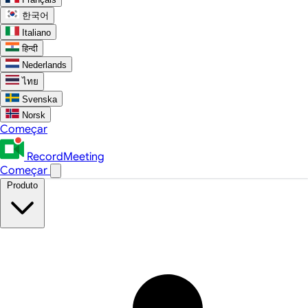
한국어
Italiano
हिन्दी
Nederlands
ไทย
Svenska
Norsk
Começar
RecordMeeting
Começar
Produto