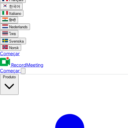
한국어
Italiano
हिन्दी
Nederlands
ไทย
Svenska
Norsk
Começar
RecordMeeting
Começar
Produto