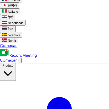
한국어
Italiano
हिन्दी
Nederlands
ไทย
Svenska
Norsk
Começar
RecordMeeting
Começar
Produto