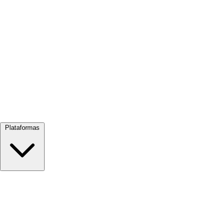
Ver tudo →
Plataformas
Google Meet
Zoom
Microsoft Teams
Webex