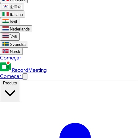
한국어
Italiano
हिन्दी
Nederlands
ไทย
Svenska
Norsk
Começar
RecordMeeting
Começar
Produto