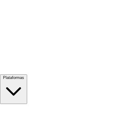
Ver tudo →
Plataformas
Google Meet
Zoom
Microsoft Teams
Webex