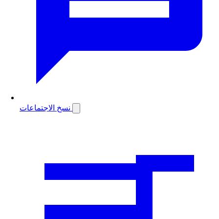
نسخ الاجتماعات