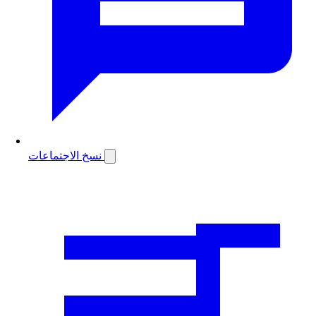
نسخ الاجتماعات