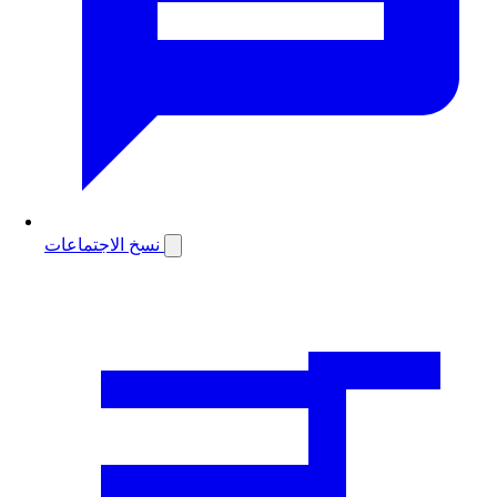
نسخ الاجتماعات