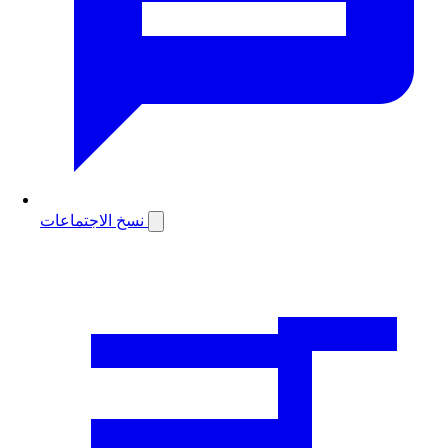
نسخ الاجتماعات