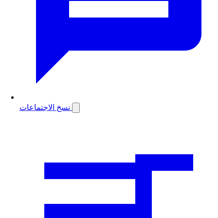
نسخ الاجتماعات