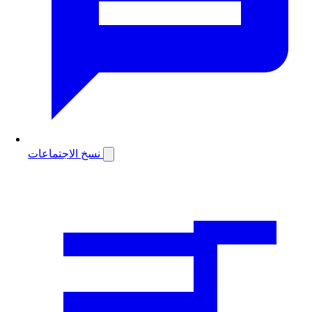
نسخ الاجتماعات