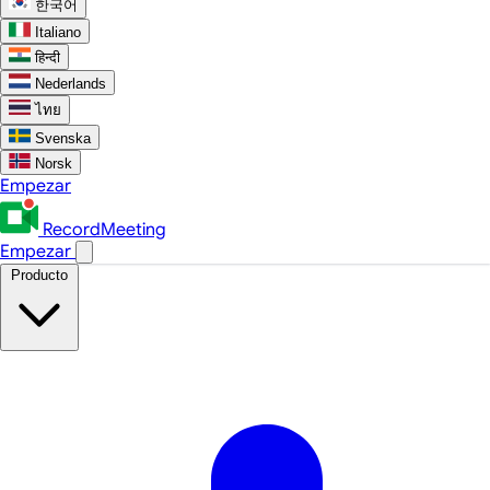
한국어
Italiano
हिन्दी
Nederlands
ไทย
Svenska
Norsk
Empezar
RecordMeeting
Empezar
Producto