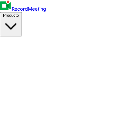
RecordMeeting
Producto