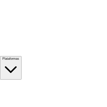
Ver todo →
Plataformas
Google Meet
Zoom
Microsoft Teams
Webex
Telegram