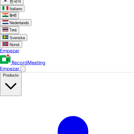
한국어
Italiano
हिन्दी
Nederlands
ไทย
Svenska
Norsk
Empezar
RecordMeeting
Empezar
Producto