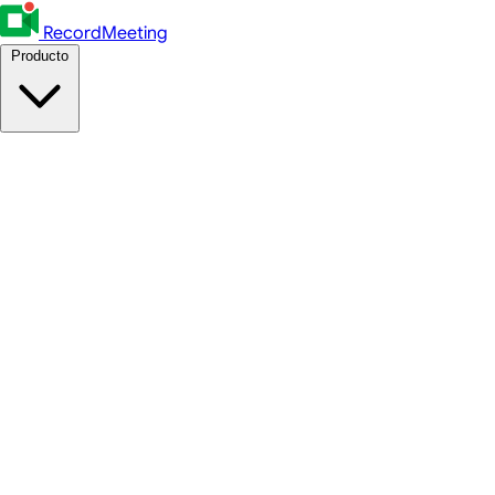
RecordMeeting
Producto