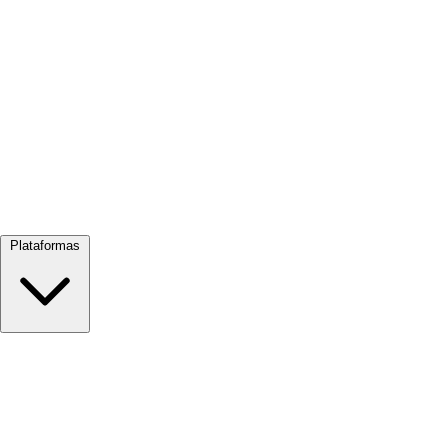
Ver todo →
Plataformas
Google Meet
Zoom
Microsoft Teams
Webex
Telegram