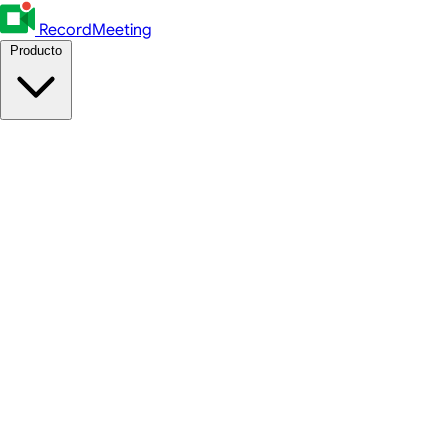
RecordMeeting
Producto