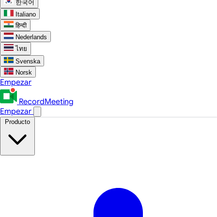
한국어
Italiano
हिन्दी
Nederlands
ไทย
Svenska
Norsk
Empezar
RecordMeeting
Empezar
Producto