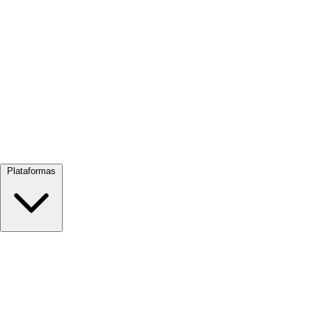
Ver todo →
Plataformas
Google Meet
Zoom
Microsoft Teams
Webex
Telegram