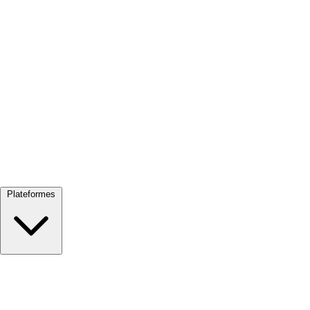
Tout voir →
Plateformes
Google Meet
Zoom
Microsoft Teams