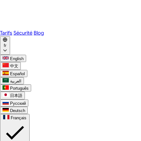
Webex
Telegram
WhatsApp
Discord
Tarifs
Sécurité
Blog
fr
English
中文
Español
العربية
Português
日本語
Русский
Deutsch
Français