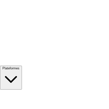
Tout voir →
Plateformes
Google Meet
Zoom
Microsoft Teams