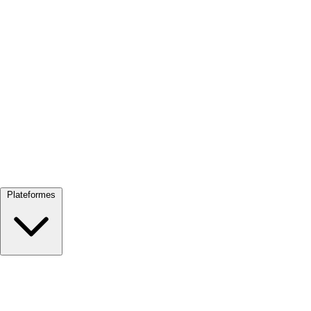
Tout voir →
Plateformes
Google Meet
Zoom
Microsoft Teams