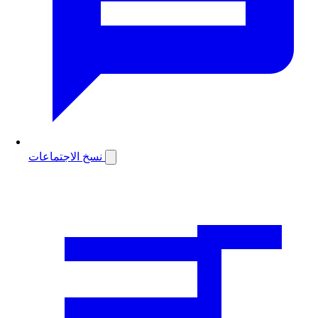
نسخ الاجتماعات