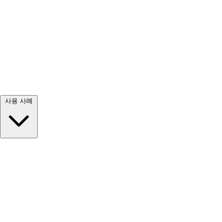
모두 보기 →
사용 사례