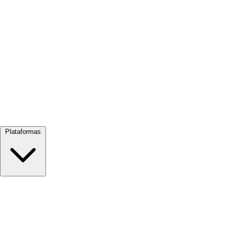
Ver tudo →
Plataformas
Google Meet
Zoom
Microsoft Teams
Webex