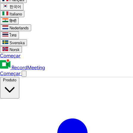
한국어
Italiano
हिन्दी
Nederlands
ไทย
Svenska
Norsk
Começar
RecordMeeting
Começar
Produto